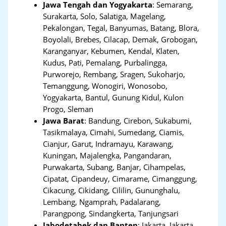
Jawa Tengah dan Yogyakarta
:
Semarang,
Surakarta, Solo, Salatiga, Magelang,
Pekalongan, Tegal, Banyumas, Batang, Blora,
Boyolali, Brebes, Cilacap, Demak, Grobogan,
Karanganyar, Kebumen, Kendal, Klaten,
Kudus, Pati, Pemalang, Purbalingga,
Purworejo, Rembang, Sragen, Sukoharjo,
Temanggung, Wonogiri, Wonosobo,
Yogyakarta, Bantul, Gunung Kidul, Kulon
Progo, Sleman
Jawa Barat
:
Bandung, Cirebon, Sukabumi,
Tasikmalaya, Cimahi, Sumedang, Ciamis,
Cianjur, Garut, Indramayu, Karawang,
Kuningan, Majalengka, Pangandaran,
Purwakarta, Subang, Banjar, Cihampelas,
Cipatat, Cipandeuy, Cimarame, Cimanggung,
Cikacung, Cikidang, Cililin, Gununghalu,
Lembang, Ngamprah, Padalarang,
Parangpong, Sindangkerta, Tanjungsari
Jabodetabek dan Banten
:
Jakarta, Jakarta