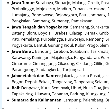
Jawa Timur
:
Surabaya, Sidoarjo, Malang, Gresik, Pas
Probolinggo, Mojokerto, Madiun, Tuban, kertosono, 
Lumajang, Bondowoso, Bojonegoro, Batu, Jombang, Ng
Bangkalan, Sampang, Sumenep, Pamekasan
Jawa Tengah dan Yogyakarta
:
Semarang, Surakarta,
Batang, Blora, Boyolali, Brebes, Cilacap, Demak, Gr
Pati, Pemalang, Purbalingga, Purworejo, Rembang, 
Yogyakarta, Bantul, Gunung Kidul, Kulon Progo, Sle
Jawa Barat
:
Bandung, Cirebon, Sukabumi, Tasikmalay
Karawang, Kuningan, Majalengka, Pangandaran, Purwa
Cimarame, Cimanggung, Cikacung, Cikidang, Cililin,
Parangpong, Sindangkerta, Tanjungsari
Jabodetabek dan Banten
:
Jakarta, Jakarta Pusat, Jak
Bogor, Depok, Bekasi, Tangerang
,
Tangerang Selatan,
Bali
:
Denpasar, Kuta, Seminyak, Ubud, Nusa Dua, Jimb
Tapaksiring, Uluwatu, Tabanan, Badung, Klungkung, 
Sumatra dan Kalimantan
: Lampung, Palembang, Ba