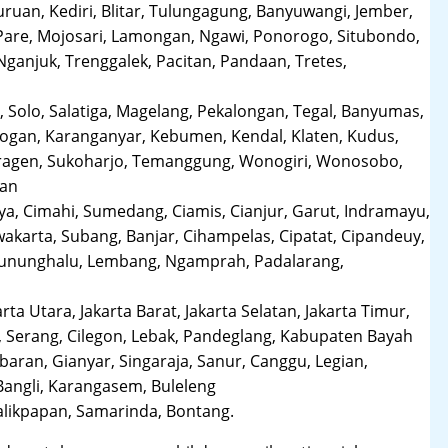
uruan, Kediri, Blitar, Tulungagung, Banyuwangi, Jember,
Pare, Mojosari, Lamongan, Ngawi, Ponorogo, Situbondo,
anjuk, Trenggalek, Pacitan, Pandaan, Tretes,
 Solo, Salatiga, Magelang, Pekalongan, Tegal, Banyumas,
obogan, Karanganyar, Kebumen, Kendal, Klaten, Kudus,
Sragen, Sukoharjo, Temanggung, Wonogiri, Wonosobo,
man
a, Cimahi, Sumedang, Ciamis, Cianjur, Garut, Indramayu,
karta, Subang, Banjar, Cihampelas, Cipatat, Cipandeuy,
 Gununghalu, Lembang, Ngamprah, Padalarang,
arta Utara, Jakarta Barat, Jakarta Selatan, Jakarta Timur,
 Serang, Cilegon, Lebak, Pandeglang, Kabupaten Bayah
aran, Gianyar, Singaraja, Sanur, Canggu, Legian,
Bangli, Karangasem, Buleleng
likpapan, Samarinda, Bontang.