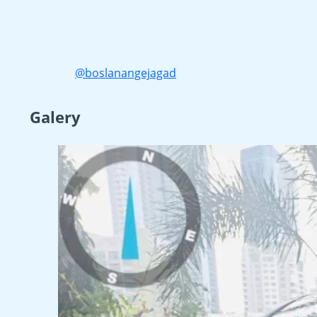
@boslanangejagad
Galery