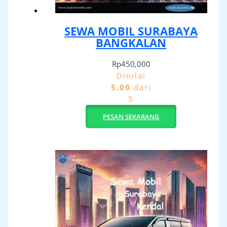
SEWA MOBIL SURABAYA
BANGKALAN
Rp
450,000
Dinilai
5.00
dari
5
PESAN SEKARANG