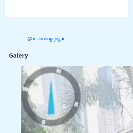
@boslanangejagad
Galery