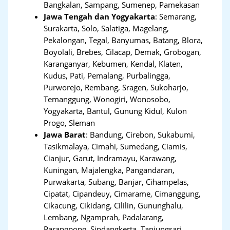
Bangkalan, Sampang, Sumenep, Pamekasan
Jawa Tengah dan Yogyakarta
:
Semarang,
Surakarta, Solo, Salatiga, Magelang,
Pekalongan, Tegal, Banyumas, Batang, Blora,
Boyolali, Brebes, Cilacap, Demak, Grobogan,
Karanganyar, Kebumen, Kendal, Klaten,
Kudus, Pati, Pemalang, Purbalingga,
Purworejo, Rembang, Sragen, Sukoharjo,
Temanggung, Wonogiri, Wonosobo,
Yogyakarta, Bantul, Gunung Kidul, Kulon
Progo, Sleman
Jawa Barat
:
Bandung, Cirebon, Sukabumi,
Tasikmalaya, Cimahi, Sumedang, Ciamis,
Cianjur, Garut, Indramayu, Karawang,
Kuningan, Majalengka, Pangandaran,
Purwakarta, Subang, Banjar, Cihampelas,
Cipatat, Cipandeuy, Cimarame, Cimanggung,
Cikacung, Cikidang, Cililin, Gununghalu,
Lembang, Ngamprah, Padalarang,
Parangpong, Sindangkerta, Tanjungsari