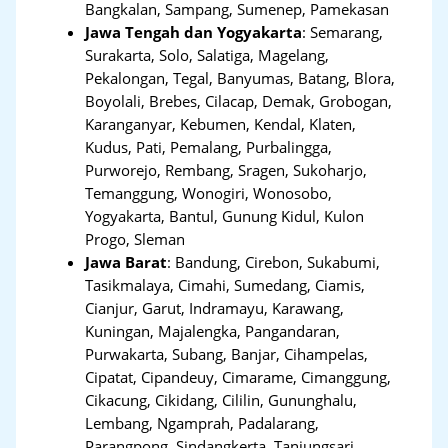
Bangkalan, Sampang, Sumenep, Pamekasan
Jawa Tengah dan Yogyakarta
:
Semarang,
Surakarta, Solo, Salatiga, Magelang,
Pekalongan, Tegal, Banyumas, Batang, Blora,
Boyolali, Brebes, Cilacap, Demak, Grobogan,
Karanganyar, Kebumen, Kendal, Klaten,
Kudus, Pati, Pemalang, Purbalingga,
Purworejo, Rembang, Sragen, Sukoharjo,
Temanggung, Wonogiri, Wonosobo,
Yogyakarta, Bantul, Gunung Kidul, Kulon
Progo, Sleman
Jawa Barat
:
Bandung, Cirebon, Sukabumi,
Tasikmalaya, Cimahi, Sumedang, Ciamis,
Cianjur, Garut, Indramayu, Karawang,
Kuningan, Majalengka, Pangandaran,
Purwakarta, Subang, Banjar, Cihampelas,
Cipatat, Cipandeuy, Cimarame, Cimanggung,
Cikacung, Cikidang, Cililin, Gununghalu,
Lembang, Ngamprah, Padalarang,
Parangpong, Sindangkerta, Tanjungsari