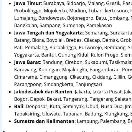
Jawa Timur
:
Surabaya, Sidoarjo, Malang, Gresik, Pas
Probolinggo, Mojokerto, Madiun, Tuban, kertosono, 
Lumajang, Bondowoso, Bojonegoro, Batu, Jombang, Ng
Bangkalan, Sampang, Sumenep, Pamekasan
Jawa Tengah dan Yogyakarta
:
Semarang, Surakarta,
Batang, Blora, Boyolali, Brebes, Cilacap, Demak, Gr
Pati, Pemalang, Purbalingga, Purworejo, Rembang, 
Yogyakarta, Bantul, Gunung Kidul, Kulon Progo, Sle
Jawa Barat
:
Bandung, Cirebon, Sukabumi, Tasikmalay
Karawang, Kuningan, Majalengka, Pangandaran, Purwa
Cimarame, Cimanggung, Cikacung, Cikidang, Cililin,
Parangpong, Sindangkerta, Tanjungsari
Jabodetabek dan Banten
:
Jakarta, Jakarta Pusat, Jak
Bogor, Depok, Bekasi, Tangerang
,
Tangerang Selatan,
Bali
:
Denpasar, Kuta, Seminyak, Ubud, Nusa Dua, Jimb
Tapaksiring, Uluwatu, Tabanan, Badung, Klungkung, 
Sumatra dan Kalimantan
: Lampung, Palembang, Ba