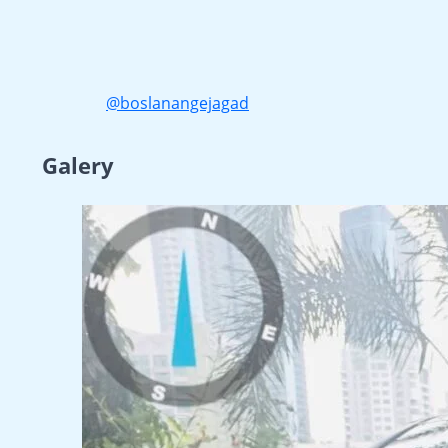
@boslanangejagad
Galery