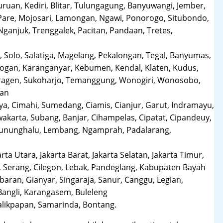
uruan, Kediri, Blitar, Tulungagung, Banyuwangi, Jember,
Pare, Mojosari, Lamongan, Ngawi, Ponorogo, Situbondo,
anjuk, Trenggalek, Pacitan, Pandaan, Tretes,
 Solo, Salatiga, Magelang, Pekalongan, Tegal, Banyumas,
obogan, Karanganyar, Kebumen, Kendal, Klaten, Kudus,
Sragen, Sukoharjo, Temanggung, Wonogiri, Wonosobo,
man
a, Cimahi, Sumedang, Ciamis, Cianjur, Garut, Indramayu,
karta, Subang, Banjar, Cihampelas, Cipatat, Cipandeuy,
 Gununghalu, Lembang, Ngamprah, Padalarang,
arta Utara, Jakarta Barat, Jakarta Selatan, Jakarta Timur,
 Serang, Cilegon, Lebak, Pandeglang, Kabupaten Bayah
aran, Gianyar, Singaraja, Sanur, Canggu, Legian,
Bangli, Karangasem, Buleleng
likpapan, Samarinda, Bontang.