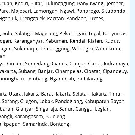
uruan, Kediri, Blitar, Tulungagung, Banyuwangi, Jember,
Pare, Mojosari, Lamongan, Ngawi, Ponorogo, Situbondo,
anjuk, Trenggalek, Pacitan, Pandaan, Tretes,
 Solo, Salatiga, Magelang, Pekalongan, Tegal, Banyumas,
obogan, Karanganyar, Kebumen, Kendal, Klaten, Kudus,
Sragen, Sukoharjo, Temanggung, Wonogiri, Wonosobo,
man
a, Cimahi, Sumedang, Ciamis, Cianjur, Garut, Indramayu,
karta, Subang, Banjar, Cihampelas, Cipatat, Cipandeuy,
 Gununghalu, Lembang, Ngamprah, Padalarang,
arta Utara, Jakarta Barat, Jakarta Selatan, Jakarta Timur,
 Serang, Cilegon, Lebak, Pandeglang, Kabupaten Bayah
aran, Gianyar, Singaraja, Sanur, Canggu, Legian,
Bangli, Karangasem, Buleleng
likpapan, Samarinda, Bontang.