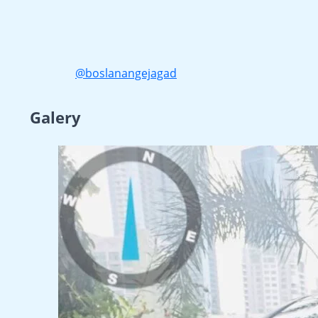
@boslanangejagad
Galery