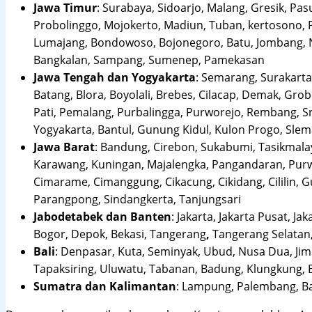
Jawa Timur
:
Surabaya, Sidoarjo, Malang, Gresik, Pas
Probolinggo, Mojokerto, Madiun, Tuban, kertosono, 
Lumajang, Bondowoso, Bojonegoro, Batu, Jombang, Ng
Bangkalan, Sampang, Sumenep, Pamekasan
Jawa Tengah dan Yogyakarta
:
Semarang, Surakarta,
Batang, Blora, Boyolali, Brebes, Cilacap, Demak, Gr
Pati, Pemalang, Purbalingga, Purworejo, Rembang, 
Yogyakarta, Bantul, Gunung Kidul, Kulon Progo, Sle
Jawa Barat
:
Bandung, Cirebon, Sukabumi, Tasikmalay
Karawang, Kuningan, Majalengka, Pangandaran, Purwa
Cimarame, Cimanggung, Cikacung, Cikidang, Cililin,
Parangpong, Sindangkerta, Tanjungsari
Jabodetabek dan Banten
:
Jakarta, Jakarta Pusat, Jak
Bogor, Depok, Bekasi, Tangerang
,
Tangerang Selatan,
Bali
:
Denpasar, Kuta, Seminyak, Ubud, Nusa Dua, Jimb
Tapaksiring, Uluwatu, Tabanan, Badung, Klungkung, 
Sumatra dan Kalimantan
: Lampung, Palembang, Ba