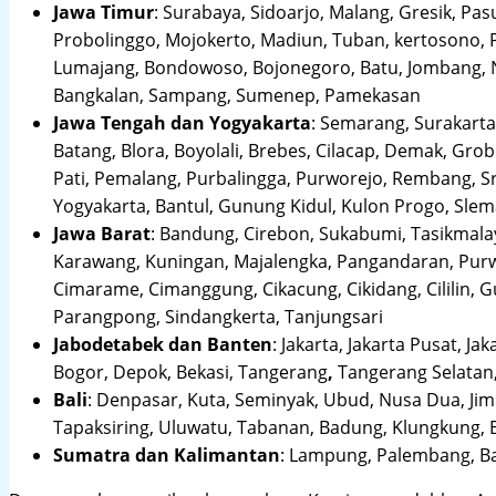
Jawa Timur
:
Surabaya, Sidoarjo, Malang, Gresik, Pas
Probolinggo, Mojokerto, Madiun, Tuban, kertosono, 
Lumajang, Bondowoso, Bojonegoro, Batu, Jombang, Ng
Bangkalan, Sampang, Sumenep, Pamekasan
Jawa Tengah dan Yogyakarta
:
Semarang, Surakarta,
Batang, Blora, Boyolali, Brebes, Cilacap, Demak, Gr
Pati, Pemalang, Purbalingga, Purworejo, Rembang, 
Yogyakarta, Bantul, Gunung Kidul, Kulon Progo, Sle
Jawa Barat
:
Bandung, Cirebon, Sukabumi, Tasikmalay
Karawang, Kuningan, Majalengka, Pangandaran, Purwa
Cimarame, Cimanggung, Cikacung, Cikidang, Cililin,
Parangpong, Sindangkerta, Tanjungsari
Jabodetabek dan Banten
:
Jakarta, Jakarta Pusat, Jak
Bogor, Depok, Bekasi, Tangerang
,
Tangerang Selatan,
Bali
:
Denpasar, Kuta, Seminyak, Ubud, Nusa Dua, Jimb
Tapaksiring, Uluwatu, Tabanan, Badung, Klungkung, 
Sumatra dan Kalimantan
: Lampung, Palembang, Ba