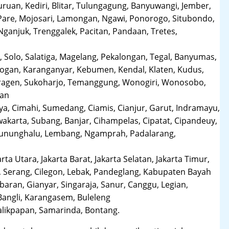
uruan, Kediri, Blitar, Tulungagung, Banyuwangi, Jember,
Pare, Mojosari, Lamongan, Ngawi, Ponorogo, Situbondo,
anjuk, Trenggalek, Pacitan, Pandaan, Tretes,
 Solo, Salatiga, Magelang, Pekalongan, Tegal, Banyumas,
obogan, Karanganyar, Kebumen, Kendal, Klaten, Kudus,
Sragen, Sukoharjo, Temanggung, Wonogiri, Wonosobo,
man
a, Cimahi, Sumedang, Ciamis, Cianjur, Garut, Indramayu,
karta, Subang, Banjar, Cihampelas, Cipatat, Cipandeuy,
 Gununghalu, Lembang, Ngamprah, Padalarang,
arta Utara, Jakarta Barat, Jakarta Selatan, Jakarta Timur,
 Serang, Cilegon, Lebak, Pandeglang, Kabupaten Bayah
aran, Gianyar, Singaraja, Sanur, Canggu, Legian,
Bangli, Karangasem, Buleleng
likpapan, Samarinda, Bontang.