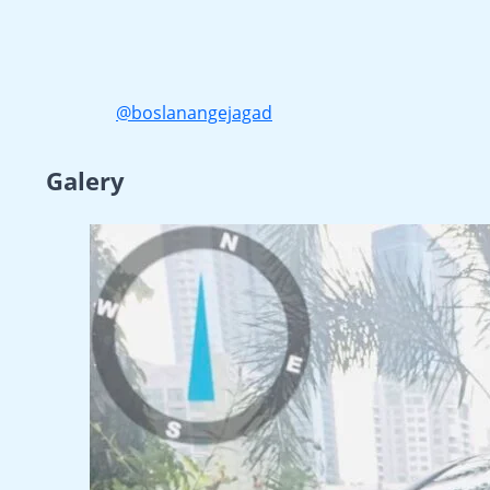
@boslanangejagad
Galery