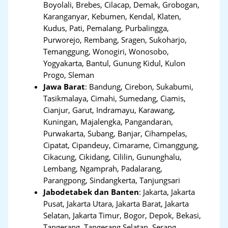
Boyolali, Brebes, Cilacap, Demak, Grobogan,
Karanganyar, Kebumen, Kendal, Klaten,
Kudus, Pati, Pemalang, Purbalingga,
Purworejo, Rembang, Sragen, Sukoharjo,
Temanggung, Wonogiri, Wonosobo,
Yogyakarta, Bantul, Gunung Kidul, Kulon
Progo, Sleman
Jawa Barat
:
Bandung, Cirebon, Sukabumi,
Tasikmalaya, Cimahi, Sumedang, Ciamis,
Cianjur, Garut, Indramayu, Karawang,
Kuningan, Majalengka, Pangandaran,
Purwakarta, Subang, Banjar, Cihampelas,
Cipatat, Cipandeuy, Cimarame, Cimanggung,
Cikacung, Cikidang, Cililin, Gununghalu,
Lembang, Ngamprah, Padalarang,
Parangpong, Sindangkerta, Tanjungsari
Jabodetabek dan Banten
:
Jakarta, Jakarta
Pusat, Jakarta Utara, Jakarta Barat, Jakarta
Selatan, Jakarta Timur, Bogor, Depok, Bekasi,
Tangerang
,
Tangerang Selatan, Serang,