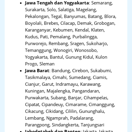
Jawa Tengah dan Yogyakarta
:
Semarang,
Surakarta, Solo, Salatiga, Magelang,
Pekalongan, Tegal, Banyumas, Batang, Blora,
Boyolali, Brebes, Cilacap, Demak, Grobogan,
Karanganyar, Kebumen, Kendal, Klaten,
Kudus, Pati, Pemalang, Purbalingga,
Purworejo, Rembang, Sragen, Sukoharjo,
Temanggung, Wonogiri, Wonosobo,
Yogyakarta, Bantul, Gunung Kidul, Kulon
Progo, Sleman
Jawa Barat
:
Bandung, Cirebon, Sukabumi,
Tasikmalaya, Cimahi, Sumedang, Ciamis,
Cianjur, Garut, Indramayu, Karawang,
Kuningan, Majalengka, Pangandaran,
Purwakarta, Subang, Banjar, Cihampelas,
Cipatat, Cipandeuy, Cimarame, Cimanggung,
Cikacung, Cikidang, Cililin, Gununghalu,
Lembang, Ngamprah, Padalarang,
Parangpong, Sindangkerta, Tanjungsari
Jabodetabek dan Banten
:
Jakarta, Jakarta