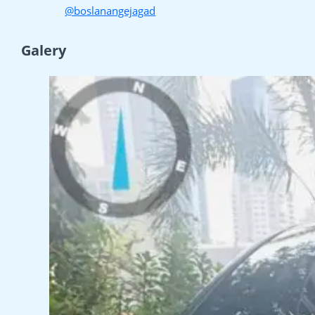
@boslanangejagad
Galery