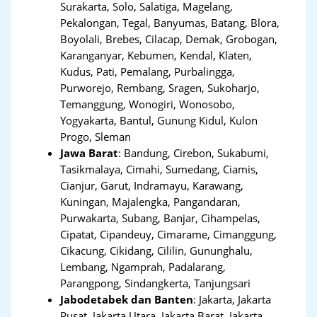
Surakarta, Solo, Salatiga, Magelang,
Pekalongan, Tegal, Banyumas, Batang, Blora,
Boyolali, Brebes, Cilacap, Demak, Grobogan,
Karanganyar, Kebumen, Kendal, Klaten,
Kudus, Pati, Pemalang, Purbalingga,
Purworejo, Rembang, Sragen, Sukoharjo,
Temanggung, Wonogiri, Wonosobo,
Yogyakarta, Bantul, Gunung Kidul, Kulon
Progo, Sleman
Jawa Barat
:
Bandung, Cirebon, Sukabumi,
Tasikmalaya, Cimahi, Sumedang, Ciamis,
Cianjur, Garut, Indramayu, Karawang,
Kuningan, Majalengka, Pangandaran,
Purwakarta, Subang, Banjar, Cihampelas,
Cipatat, Cipandeuy, Cimarame, Cimanggung,
Cikacung, Cikidang, Cililin, Gununghalu,
Lembang, Ngamprah, Padalarang,
Parangpong, Sindangkerta, Tanjungsari
Jabodetabek dan Banten
:
Jakarta, Jakarta
Pusat, Jakarta Utara, Jakarta Barat, Jakarta