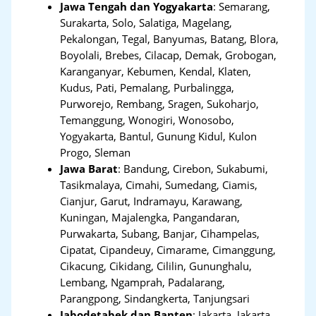
Jawa Tengah dan Yogyakarta
:
Semarang,
Surakarta, Solo, Salatiga, Magelang,
Pekalongan, Tegal, Banyumas, Batang, Blora,
Boyolali, Brebes, Cilacap, Demak, Grobogan,
Karanganyar, Kebumen, Kendal, Klaten,
Kudus, Pati, Pemalang, Purbalingga,
Purworejo, Rembang, Sragen, Sukoharjo,
Temanggung, Wonogiri, Wonosobo,
Yogyakarta, Bantul, Gunung Kidul, Kulon
Progo, Sleman
Jawa Barat
:
Bandung, Cirebon, Sukabumi,
Tasikmalaya, Cimahi, Sumedang, Ciamis,
Cianjur, Garut, Indramayu, Karawang,
Kuningan, Majalengka, Pangandaran,
Purwakarta, Subang, Banjar, Cihampelas,
Cipatat, Cipandeuy, Cimarame, Cimanggung,
Cikacung, Cikidang, Cililin, Gununghalu,
Lembang, Ngamprah, Padalarang,
Parangpong, Sindangkerta, Tanjungsari
Jabodetabek dan Banten
:
Jakarta, Jakarta