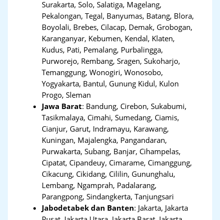
Surakarta, Solo, Salatiga, Magelang,
Pekalongan, Tegal, Banyumas, Batang, Blora,
Boyolali, Brebes, Cilacap, Demak, Grobogan,
Karanganyar, Kebumen, Kendal, Klaten,
Kudus, Pati, Pemalang, Purbalingga,
Purworejo, Rembang, Sragen, Sukoharjo,
Temanggung, Wonogiri, Wonosobo,
Yogyakarta, Bantul, Gunung Kidul, Kulon
Progo, Sleman
Jawa Barat
:
Bandung, Cirebon, Sukabumi,
Tasikmalaya, Cimahi, Sumedang, Ciamis,
Cianjur, Garut, Indramayu, Karawang,
Kuningan, Majalengka, Pangandaran,
Purwakarta, Subang, Banjar, Cihampelas,
Cipatat, Cipandeuy, Cimarame, Cimanggung,
Cikacung, Cikidang, Cililin, Gununghalu,
Lembang, Ngamprah, Padalarang,
Parangpong, Sindangkerta, Tanjungsari
Jabodetabek dan Banten
:
Jakarta, Jakarta
Pusat, Jakarta Utara, Jakarta Barat, Jakarta