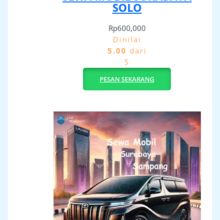
SOLO
Rp
600,000
Dinilai
5.00
dari
5
PESAN SEKARANG