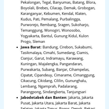
Pekalongan, Tegal, Banyumas, Batang, Blora,
Boyolali, Brebes, Cilacap, Demak, Grobogan,
Karanganyar, Kebumen, Kendal, Klaten,
Kudus, Pati, Pemalang, Purbalingga,
Purworejo, Rembang, Sragen, Sukoharjo,
Temanggung, Wonogiri, Wonosobo,
Yogyakarta, Bantul, Gunung Kidul, Kulon
Progo, Sleman
Jawa Barat
:
Bandung, Cirebon, Sukabumi,
Tasikmalaya, Cimahi, Sumedang, Ciamis,
Cianjur, Garut, Indramayu, Karawang,
Kuningan, Majalengka, Pangandaran,
Purwakarta, Subang, Banjar, Cihampelas,
Cipatat, Cipandeuy, Cimarame, Cimanggung,
Cikacung, Cikidang, Cililin, Gununghalu,
Lembang, Ngamprah, Padalarang,
Parangpong, Sindangkerta, Tanjungsari
Jabodetabek dan Banten
:
Jakarta, Jakarta
Pusat, Jakarta Utara, Jakarta Barat, Jakarta
Selatan, Jakarta Timur, Bogor, Depok, Bekasi,