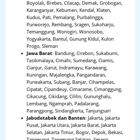
Boyolali, Brebes, Cilacap, Demak, Grobogan,
Karanganyar, Kebumen, Kendal, Klaten,
Kudus, Pati, Pemalang, Purbalingga,
Purworejo, Rembang, Sragen, Sukoharjo,
Temanggung, Wonogiri, Wonosobo,
Yogyakarta, Bantul, Gunung Kidul, Kulon
Progo, Sleman
Jawa Barat
:
Bandung, Cirebon, Sukabumi,
Tasikmalaya, Cimahi, Sumedang, Ciamis,
Cianjur, Garut, Indramayu, Karawang,
Kuningan, Majalengka, Pangandaran,
Purwakarta, Subang, Banjar, Cihampelas,
Cipatat, Cipandeuy, Cimarame, Cimanggung,
Cikacung, Cikidang, Cililin, Gununghalu,
Lembang, Ngamprah, Padalarang,
Parangpong, Sindangkerta, Tanjungsari
Jabodetabek dan Banten
:
Jakarta, Jakarta
Pusat, Jakarta Utara, Jakarta Barat, Jakarta
Selatan, Jakarta Timur, Bogor, Depok, Bekasi,
Tangerang
,
Tangerang Selatan, Serang,