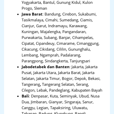
Yogyakarta, Bantul, Gunung Kidul, Kulon
Progo, Sleman
Jawa Barat
:
Bandung, Cirebon, Sukabumi,
Tasikmalaya, Cimahi, Sumedang, Ciamis,
Cianjur, Garut, Indramayu, Karawang,
Kuningan, Majalengka, Pangandaran,
Purwakarta, Subang, Banjar, Cihampelas,
Cipatat, Cipandeuy, Cimarame, Cimanggung,
Cikacung, Cikidang, Cililin, Gununghalu,
Lembang, Ngamprah, Padalarang,
Parangpong, Sindangkerta, Tanjungsari
Jabodetabek dan Banten
:
Jakarta, Jakarta
Pusat, Jakarta Utara, Jakarta Barat, Jakarta
Selatan, Jakarta Timur, Bogor, Depok, Bekasi,
Tangerang
,
Tangerang Selatan, Serang,
Cilegon, Lebak, Pandeglang, Kabupaten Bayah
Bali
:
Denpasar, Kuta, Seminyak, Ubud, Nusa
Dua, Jimbaran, Gianyar, Singaraja, Sanur,
Canggu, Legian, Tapaksiring, Uluwatu,
Tabanan, Badung, Klungkung, Bangli,