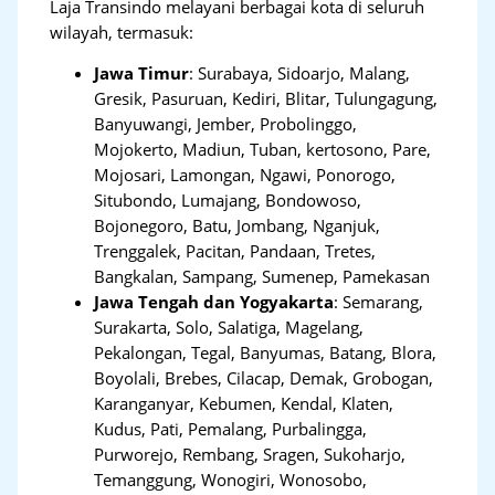
Laja Transindo melayani berbagai kota di seluruh
wilayah, termasuk:
Jawa Timur
:
Surabaya, Sidoarjo, Malang,
Gresik, Pasuruan, Kediri, Blitar, Tulungagung,
Banyuwangi, Jember, Probolinggo,
Mojokerto, Madiun, Tuban, kertosono, Pare,
Mojosari, Lamongan, Ngawi, Ponorogo,
Situbondo, Lumajang, Bondowoso,
Bojonegoro, Batu, Jombang, Nganjuk,
Trenggalek, Pacitan, Pandaan, Tretes,
Bangkalan, Sampang, Sumenep, Pamekasan
Jawa Tengah dan Yogyakarta
:
Semarang,
Surakarta, Solo, Salatiga, Magelang,
Pekalongan, Tegal, Banyumas, Batang, Blora,
Boyolali, Brebes, Cilacap, Demak, Grobogan,
Karanganyar, Kebumen, Kendal, Klaten,
Kudus, Pati, Pemalang, Purbalingga,
Purworejo, Rembang, Sragen, Sukoharjo,
Temanggung, Wonogiri, Wonosobo,