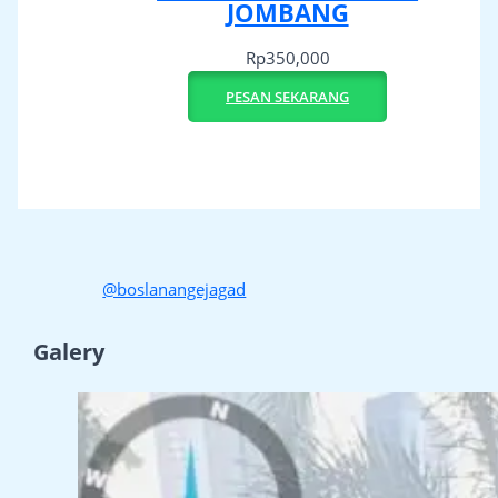
JOMBANG
Rp
350,000
PESAN SEKARANG
@boslanangejagad
Galery