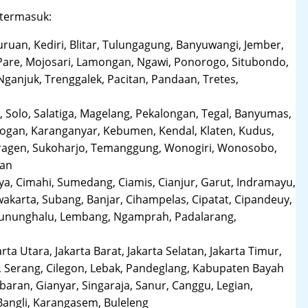
 termasuk:
uruan, Kediri, Blitar, Tulungagung, Banyuwangi, Jember,
Pare, Mojosari, Lamongan, Ngawi, Ponorogo, Situbondo,
anjuk, Trenggalek, Pacitan, Pandaan, Tretes,
 Solo, Salatiga, Magelang, Pekalongan, Tegal, Banyumas,
obogan, Karanganyar, Kebumen, Kendal, Klaten, Kudus,
Sragen, Sukoharjo, Temanggung, Wonogiri, Wonosobo,
man
a, Cimahi, Sumedang, Ciamis, Cianjur, Garut, Indramayu,
karta, Subang, Banjar, Cihampelas, Cipatat, Cipandeuy,
 Gununghalu, Lembang, Ngamprah, Padalarang,
arta Utara, Jakarta Barat, Jakarta Selatan, Jakarta Timur,
 Serang, Cilegon, Lebak, Pandeglang, Kabupaten Bayah
aran, Gianyar, Singaraja, Sanur, Canggu, Legian,
Bangli, Karangasem, Buleleng