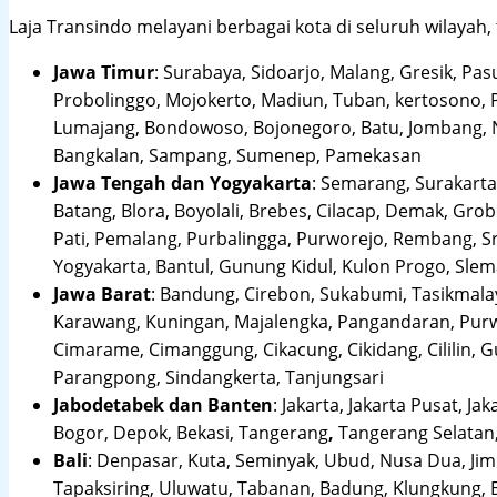
Laja Transindo melayani berbagai kota di seluruh wilayah,
Jawa Timur
:
Surabaya, Sidoarjo, Malang, Gresik, Pas
Probolinggo, Mojokerto, Madiun, Tuban, kertosono, 
Lumajang, Bondowoso, Bojonegoro, Batu, Jombang, Ng
Bangkalan, Sampang, Sumenep, Pamekasan
Jawa Tengah dan Yogyakarta
:
Semarang, Surakarta,
Batang, Blora, Boyolali, Brebes, Cilacap, Demak, Gr
Pati, Pemalang, Purbalingga, Purworejo, Rembang, 
Yogyakarta, Bantul, Gunung Kidul, Kulon Progo, Sle
Jawa Barat
:
Bandung, Cirebon, Sukabumi, Tasikmalay
Karawang, Kuningan, Majalengka, Pangandaran, Purwa
Cimarame, Cimanggung, Cikacung, Cikidang, Cililin,
Parangpong, Sindangkerta, Tanjungsari
Jabodetabek dan Banten
:
Jakarta, Jakarta Pusat, Jak
Bogor, Depok, Bekasi, Tangerang
,
Tangerang Selatan,
Bali
:
Denpasar, Kuta, Seminyak, Ubud, Nusa Dua, Jimb
Tapaksiring, Uluwatu, Tabanan, Badung, Klungkung, 