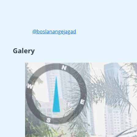
@boslanangejagad
Galery