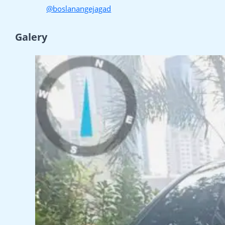
@boslanangejagad
Galery