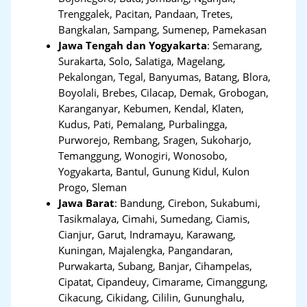
Trenggalek, Pacitan, Pandaan, Tretes,
Bangkalan, Sampang, Sumenep, Pamekasan
Jawa Tengah dan Yogyakarta
:
Semarang,
Surakarta, Solo, Salatiga, Magelang,
Pekalongan, Tegal, Banyumas, Batang, Blora,
Boyolali, Brebes, Cilacap, Demak, Grobogan,
Karanganyar, Kebumen, Kendal, Klaten,
Kudus, Pati, Pemalang, Purbalingga,
Purworejo, Rembang, Sragen, Sukoharjo,
Temanggung, Wonogiri, Wonosobo,
Yogyakarta, Bantul, Gunung Kidul, Kulon
Progo, Sleman
Jawa Barat
:
Bandung, Cirebon, Sukabumi,
Tasikmalaya, Cimahi, Sumedang, Ciamis,
Cianjur, Garut, Indramayu, Karawang,
Kuningan, Majalengka, Pangandaran,
Purwakarta, Subang, Banjar, Cihampelas,
Cipatat, Cipandeuy, Cimarame, Cimanggung,
Cikacung, Cikidang, Cililin, Gununghalu,