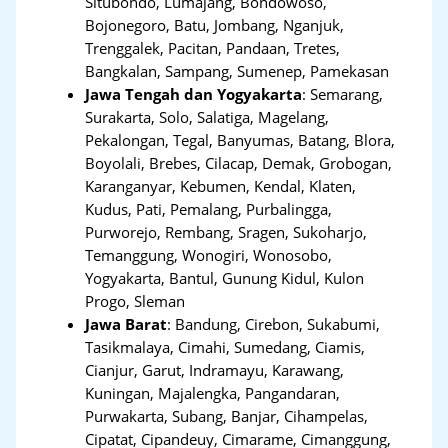
Situbondo, Lumajang, Bondowoso,
Bojonegoro, Batu, Jombang, Nganjuk,
Trenggalek, Pacitan, Pandaan, Tretes,
Bangkalan, Sampang, Sumenep, Pamekasan
Jawa Tengah dan Yogyakarta
:
Semarang,
Surakarta, Solo, Salatiga, Magelang,
Pekalongan, Tegal, Banyumas, Batang, Blora,
Boyolali, Brebes, Cilacap, Demak, Grobogan,
Karanganyar, Kebumen, Kendal, Klaten,
Kudus, Pati, Pemalang, Purbalingga,
Purworejo, Rembang, Sragen, Sukoharjo,
Temanggung, Wonogiri, Wonosobo,
Yogyakarta, Bantul, Gunung Kidul, Kulon
Progo, Sleman
Jawa Barat
:
Bandung, Cirebon, Sukabumi,
Tasikmalaya, Cimahi, Sumedang, Ciamis,
Cianjur, Garut, Indramayu, Karawang,
Kuningan, Majalengka, Pangandaran,
Purwakarta, Subang, Banjar, Cihampelas,
Cipatat, Cipandeuy, Cimarame, Cimanggung,