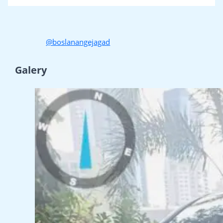
@boslanangejagad
Galery